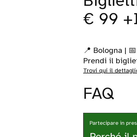
Bigliet
€ 99 +
📍 Bologna | 
Prendi il bigl
Trovi qui il dettagl
FAQ
Partecipare in pre
Perché il 