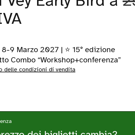
ti Vey Early Bird a
2
IVA
 8-9 Marzo 2027 | ⭐ 15° edizione
ietto Combo “Workshop+conferenza”
io delle condizioni di vendita
senza
prezzo dei biglietti cambia?