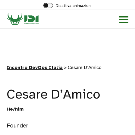
Disattiva animazioni
Acced
al
menu
ad
hambu
Incontro DevOps Italia
>
Cesare D’Amico
Cesare D’Amico
He/him
Founder