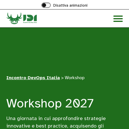
Disattiva animazioni
Acced
al
menu
ad
hambu
Incontro DevOps Italia
>
Workshop
Workshop 2027
Una giornata in cui approfondire strategie
innovative e best practice, acquisendo gli