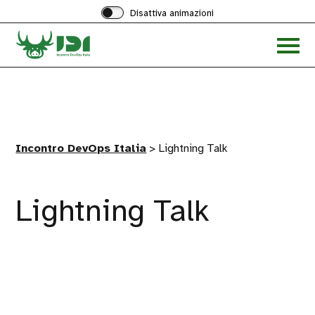
Disattiva animazioni
Acced
al
menu
ad
hambu
Incontro DevOps Italia
>
Lightning Talk
Lightning Talk