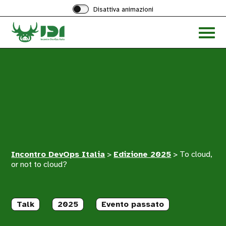
Disattiva animazioni
Acced
al
menu
ad
hambu
Incontro DevOps Italia
>
Edizione 2025
>
To cloud,
or not to cloud?
Talk
2025
Evento passato