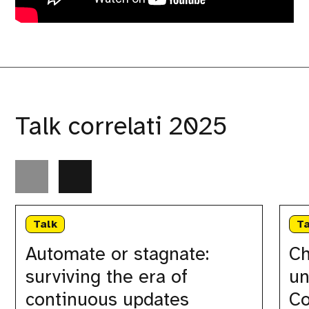
Talk correlati 2025
Automate
ChatOp
or
in
Talk
Ta
stagnate:
Action:
surviving
Come
Automate or stagnate:
Ch
the
unire
surviving the era of
un
era
Automa
of
e
continuous updates
Co
continuous
Collabo