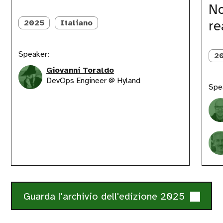
updates
con
No
Notific
re
2025
Italiano
e
KPI
in
Speaker:
tempo
2
reale
Giovanni Toraldo
DevOps Engineer @ Hyland
Spe
Guarda l'archivio dell'edizione 2025