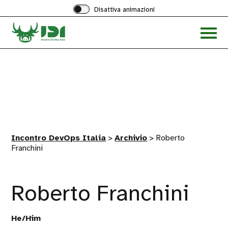
Disattiva animazioni
Acced
al
menu
ad
hambu
Incontro DevOps Italia
>
Archivio
>
Roberto
Franchini
Roberto Franchini
He/Him