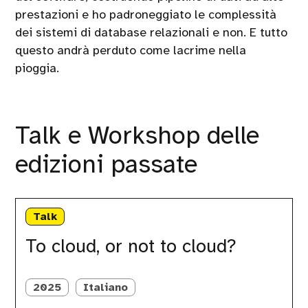
prestazioni e ho padroneggiato le complessità
dei sistemi di database relazionali e non. E tutto
questo andrà perduto come lacrime nella
pioggia.
Talk e Workshop delle
edizioni passate
To
cloud,
Talk
or
not
To cloud, or not to cloud?
to
cloud?
2025
Italiano