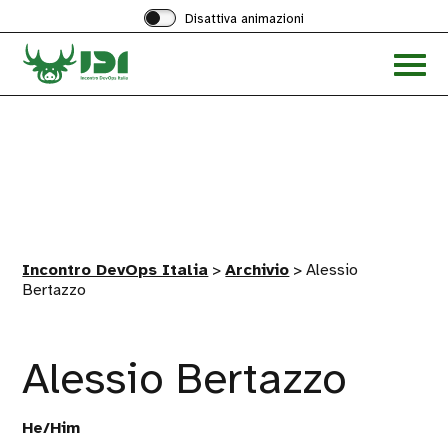
Disattiva animazioni
Acced
al
menu
ad
hambu
Incontro DevOps Italia
>
Archivio
>
Alessio
Bertazzo
Alessio Bertazzo
He/Him