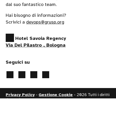
dal suo fantastico team.
Hai bisogno di informazioni?
Scrivici a
devops@grusp.org
Hotel Savoia Regency
Via Del Pilastro , Bologna
Seguici su
Privacy Policy
-
Gestione Cookie
- 2026 Tutti i diritti
riservati
Handcrafted by
PaperPlane
- powered by
WordPress
.