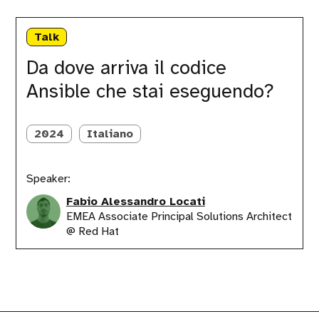
Da
dove
Talk
arriva
il
Da dove arriva il codice
codice
Ansible che stai eseguendo?
Ansible
che
stai
eseguendo?
2024
Italiano
Speaker:
Fabio Alessandro Locati
EMEA Associate Principal Solutions Architect
@ Red Hat