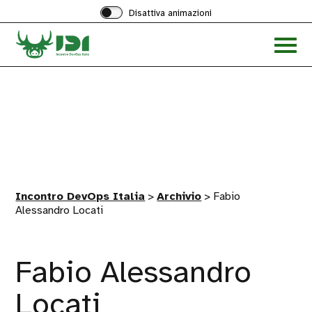
Disattiva animazioni
Acced
al
menu
ad
hambu
Incontro DevOps Italia
>
Archivio
>
Fabio
Alessandro Locati
Fabio Alessandro
Locati