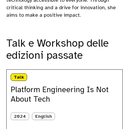
technology accessible to everyone. Through
critical thinking and a drive for innovation, she
aims to make a positive impact.
Talk e Workshop delle
edizioni passate
Platform
Engineering
Talk
Is
Not
Platform Engineering Is Not
About
About Tech
Tech
2024
English