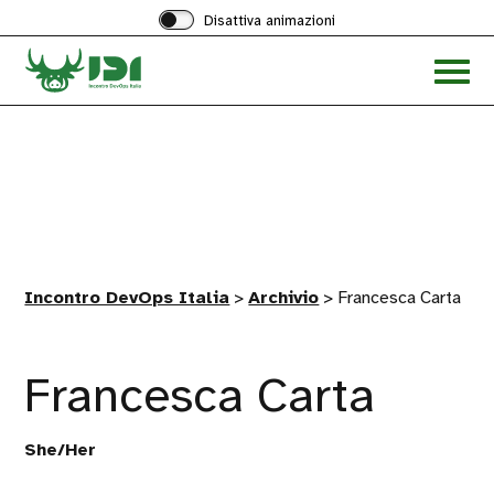
Disattiva animazioni
Acced
al
menu
ad
hambu
Incontro DevOps Italia
>
Archivio
>
Francesca Carta
Francesca Carta
She/Her