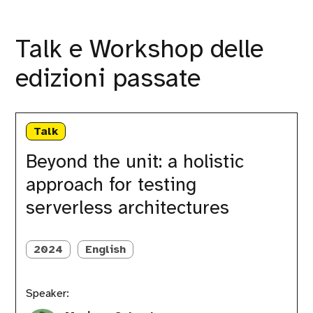
Talk e Workshop delle
edizioni passate
Beyond
the
Talk
unit:
a
Beyond the unit: a holistic
holistic
approach for testing
approach
for
serverless architectures
testing
serverless
architectures
2024
English
Speaker: