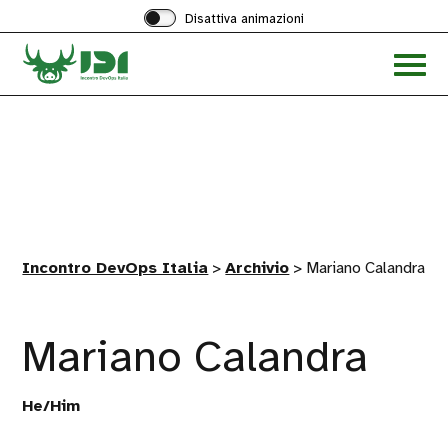
Disattiva animazioni
Acced
al
menu
ad
hambu
Incontro DevOps Italia
>
Archivio
>
Mariano Calandra
Mariano Calandra
He/Him