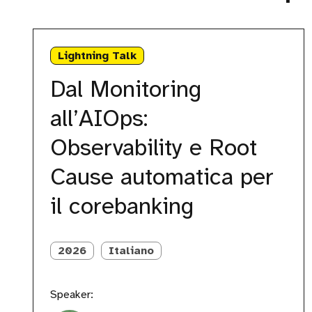
Dal
Monitoring
Lightning Talk
all’AIOps:
Observability
Dal Monitoring
e
Root
all’AIOps:
Cause
automatica
Observability e Root
per
il
Cause automatica per
corebanking
il corebanking
2026
Italiano
Speaker: