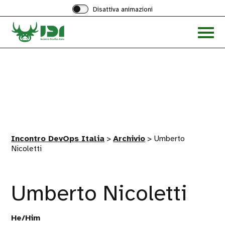
Disattiva animazioni
Acced
al
menu
ad
hambu
Incontro DevOps Italia
>
Archivio
>
Umberto
Nicoletti
Umberto Nicoletti
He/Him